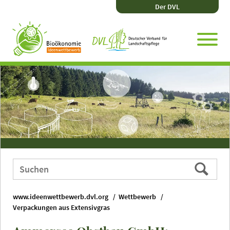
Direkt
Zum
Zum
Zur
Der DVL
zum
Hauptmenü
Seitenende
Website-
Seiteninhalt
Suche
Webauftritt
Suchen
durchsuchen
nach:
www.ideenwettbewerb.dvl.org
Wettbewerb
Verpackungen aus Extensivgras