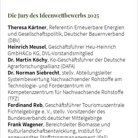
Die Jury des Ideenwettbewerbs 2025
Theresa Kärtner
, Referentin Erneuerbare Energien
und Gesellschaftspolitik, Deutscher Bauernverband
(DBV)
Heinrich Meusel
, Geschäftsführer Heu-Heinrich
GmbH&Co KG, DVL-Vorstandsmitglied
Dr. Martin Köchy
, Ko-Geschäftsführer der Deutsche
Agrarforschungsallianz (DAFA)
Dr. Norman Siebrecht
, stellv. Abteilungsleiter
Systembewertung Nachwachsender Rohstoffe am
Technologie- und Förderzentrum im
Kompetenzzentrum für Nachwachsende Rohstoffe
(TFZ)
Ferdinand Reb
, Geschäftsführer Tourismuszentrale
Fichtelgebirge e. V., stellv. Vorsitzender des
Bundesverbands deutscher Mittelgebirge
Frank Wagener
, Bereichsleiter Biomasse und
Kulturlandschaftsentwicklung, Institut für
angewandtes Stoffstrommanagement (IfaS)